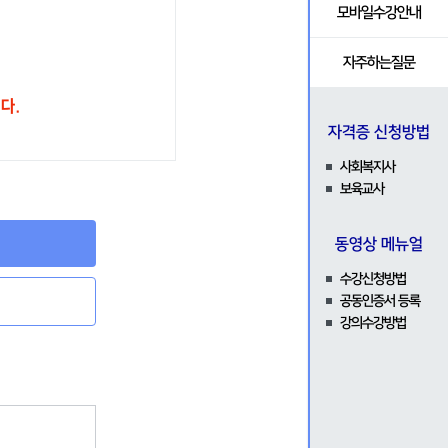
자격증발급확인
나의신청내역
모바일수강안내
문
증명서발급
자주하는질문
설문조사
다.
자격증 신청방법
색
사회복지사
로드
보육교사
동영상 메뉴얼
수강신청방법
공동인증서 등록
강의수강방법