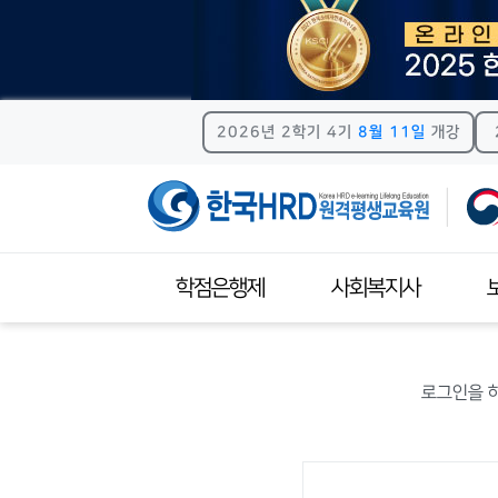
2026년 2학기 4기
8월 11일
개강
학점은행제
사회복지사
학점은행제안내
사회복지사자격제도
보육
로그인을 
학점은행제 신청절차
이수과목안내
이
학습자등록
자격증신청방법
자