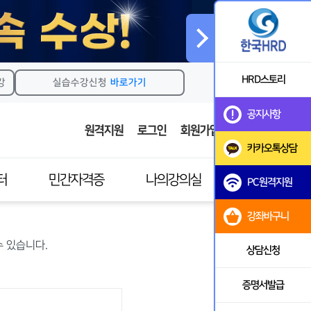
HRD스토리
강
실습수강신청
바로가기
공지사항
원격지원
로그인
회원가입
카카오톡상담
터
민간자격증
나의강의실
PC원격지원
강좌바구니
민간자격증소개
강의실
 있습니다.
이수과목안내
실습강의실
상담신청
자격증발급안내
마이페이지
증명서발급