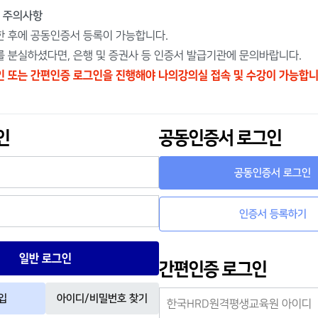
보육교사
공결사항안내
이벤트
 주의사항
경영학사
동일IP관리안내
자주하는질
 후에 공동인증서 등록이 가능합니다.
 분실하셨다면, 은행 및 증권사 등 인증서 발급기관에 문의바랍니다.
심리학사
공동인증서관리안내
전자도서관
 또는 간편인증 로그인을 진행해야 나의강의실 접속 및 수강이 가능합니
민간자격증신청
장학제도및수강후기
실습기관검
강좌바구니
환불안내
프로그램다운
인
공동인증서 로그인
공동인증서 로그인
인증서 등록하기
일반 로그인
간편인증 로그인
입
아이디/비밀번호 찾기