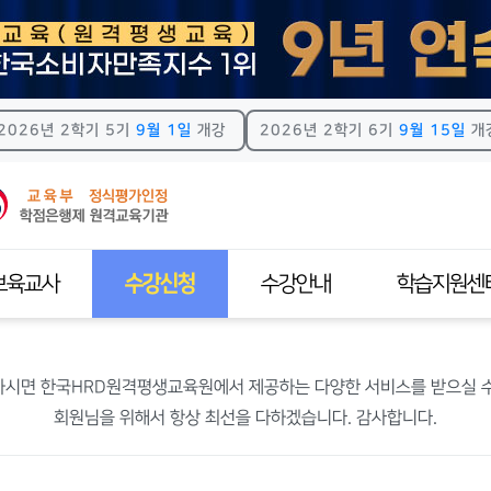
2026년 2학기 5기
9월 1일
개강
2026년 2학기 6기
9월 15일
개
보육교사
수강신청
수강안내
학습지원센
교사자격제도
전체교육과정
학사일정
공지사항
하시면 한국HRD원격평생교육원에서 제공하는 다양한 서비스를 받으실 수
수과목안내
실습수강신청
강의수강안내
원격지원
회원님을 위해서 항상 최선을 다하겠습니다. 감사합니다.
격증신청방법
사회복지사
모바일수강안내
HRD스토리